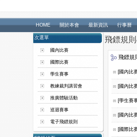
HOME
關於本會
最新資訊
行事曆
次選單
飛鏢規則
國內比賽
飛鏢規
國際比賽
[國內比賽
學生賽事
教練裁判講習會
[國內比賽
推廣體驗活動
[學生賽事
巡迴賽事
[國內比賽
電子飛鏢規則
[國際比賽