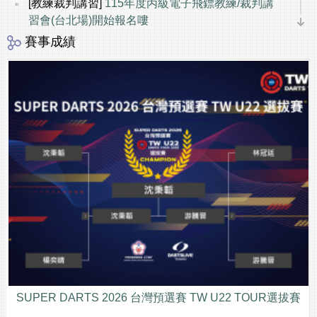
[教練裁判講習]
115年度丙級電子飛鏢教練/裁判講
習會(台北場)開始報名嘍
賽事成績
[國內賽事]
115年度臺灣盃全國飛鏢錦標賽 參賽名
單及報到時間公告
[會務公告]
賀 電子飛鏢通過運動部全民運動署認定
為新興運動項目
[國內賽事]
115年度臺灣盃全國飛鏢錦標賽 6/13-14
純粹飛鏢本舖 開始報名嘍
[國內賽事]
2026 TW U22 ST4& CT TOUR ST5-6
參賽名單及報到時間公告
SUPER DARTS 2026 台灣預選賽 TW U22 TOUR選拔賽