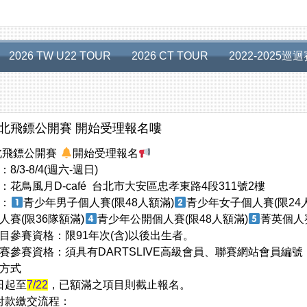
2026 TW U22 TOUR
2026 CT TOUR
2022-2025巡
4台北飛鏢公開賽 開始受理報名嘍
4台北飛鏢公開賽
開始受理報名
8/3-8/4(週六-週日)
：花鳥風月D-café 台北市大安區忠孝東路4段311號2樓
：
青少年男子個人賽(限48人額滿)
青少年女子個人賽(限24
人賽(限36隊額滿)
青少年公開個人賽(限48人額滿)
菁英個人賽
目參賽資格：限91年次(含)以後出生者。
賽參賽資格：須具有DARTSLIVE高級會員、聯賽網站會員編號（
方式
日起至
7/22
，已額滿之項目則截止報名。
費付款繳交流程：