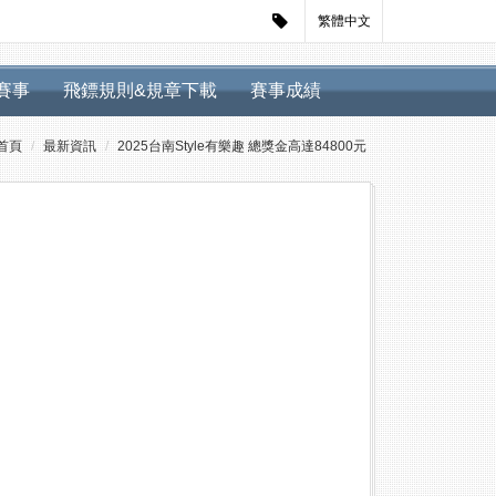
繁體中文
迴賽事
飛鏢規則&規章下載
賽事成績
首頁
最新資訊
2025台南Style有樂趣 總獎金高達84800元