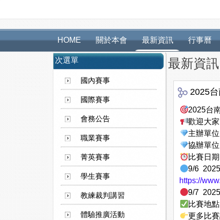
HOME
關於本會
最新資訊
行事曆
次選單
最新資訊
國內賽事
2025
國際賽事
2025台
會務公告
歡迎大家
主辦單位：
職業賽事
協辦單位
菁英賽事
比賽日期
9/6 202
學生賽事
https://ww
9/7 20
教練裁判講習
比賽地點
體驗推廣活動
更多比賽