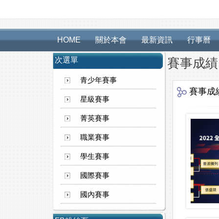
HOME
關於本會
最新資訊
行事曆
次選單
賽事成績
青少年賽事
賽事成
星級賽事
菁英賽事
職業賽事
學生賽事
國際賽事
國內賽事