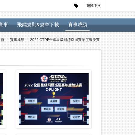
繁體中文
迴賽事
飛鏢規則&規章下載
賽事成績
首頁
賽事成績
2022 CTDF全國星級飛鏢巡迴賽年度總決賽