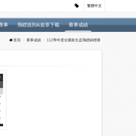
繁體中文
迴賽事
飛鏢規則&規章下載
賽事成績
首頁
賽事成績
112學年度全國新生盃飛鏢錦標賽