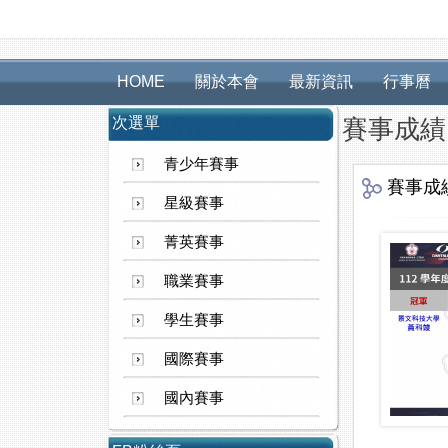
HOME
關於本會
最新資訊
行事曆
次選單
賽事成績
青少年賽事
賽事成
星級賽事
菁英賽事
職業賽事
學生賽事
國際賽事
國內賽事