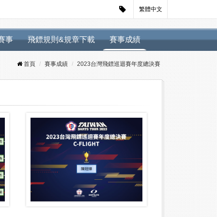
繁體中文
迴賽事
飛鏢規則&規章下載
賽事成績
首頁
賽事成績
2023台灣飛鏢巡迴賽年度總決賽