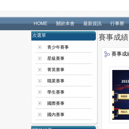
HOME
關於本會
最新資訊
行事曆
次選單
賽事成績
青少年賽事
賽事成
星級賽事
菁英賽事
職業賽事
學生賽事
國際賽事
國內賽事