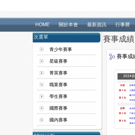
HOME
關於本會
最新資訊
行事曆
次選單
賽事成績
青少年賽事
賽事成
星級賽事
菁英賽事
職業賽事
學生賽事
國際賽事
國內賽事