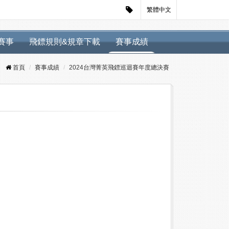
繁體中文
迴賽事
飛鏢規則&規章下載
賽事成績
首頁
賽事成績
2024台灣菁英飛鏢巡迴賽年度總決賽