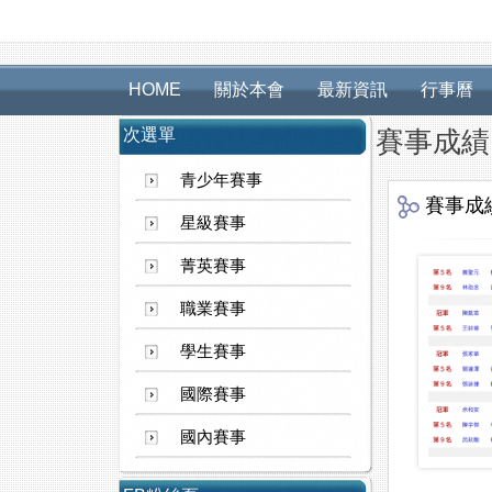
HOME
關於本會
最新資訊
行事曆
次選單
賽事成績
青少年賽事
賽事成
星級賽事
菁英賽事
職業賽事
學生賽事
國際賽事
國內賽事