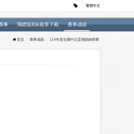
繁體中文
迴賽事
飛鏢規則&規章下載
賽事成績
首頁
賽事成績
114年度全國中正盃飛鏢錦標賽