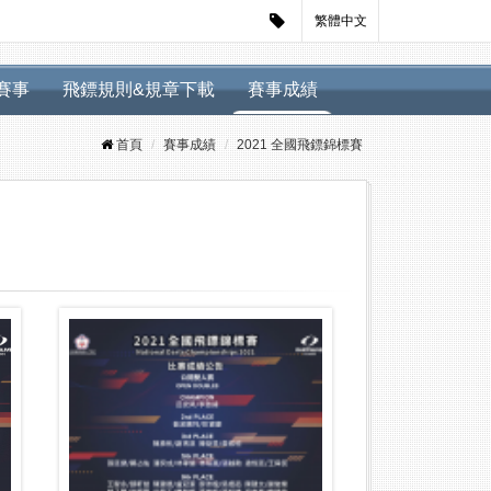
繁體中文
迴賽事
飛鏢規則&規章下載
賽事成績
首頁
賽事成績
2021 全國飛鏢錦標賽