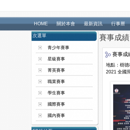
HOME
關於本會
最新資訊
行事曆
次選單
賽事成績
青少年賽事
賽事成
星級賽事
地點：樹德
菁英賽事
2021 全
職業賽事
學生賽事
國際賽事
國內賽事