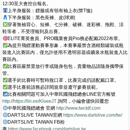
12:30至大會控台報名。
上半身服裝：鏢服或有領有袖上衣(禁T恤)
下半身服裝：黑色長褲、皮(球)鞋
穿著無袖背心、短褲、七分褲、破褲、迷彩褲、拖鞋、涼
鞋等者，不受理報到及出賽。
ELITE菁英會員、PRO職業會員Pro務必配戴2022布章。
為提升飛鏢運動賽事形象，本賽事嚴禁含酒精類罐裝或瓶
裝進入比賽區內，僅允許使用不透明容器或礦泉水瓶裝進入比
賽區內。
比賽區嚴禁置放行李或隨身包包，貴重物品請隨身攜帶保
管。
選手於比賽時可暫時脫口罩，比賽完成仍請配戴口罩。
選手比賽前請務必詳閱規章並遵守參賽規範。
比賽相關問題可加入中華民國飛鏢總會LINE官方帳號
http://https://lin.ee/KloeeJT
詢問，小編會儘快回覆您
中華民國飛鏢總會 官網
http://www.twctdf.com
DARTSLIVE TAIWAN官網
https://www.dartslive.com/tw/
DARTSLIVE TAIWAN FB粉
專
https://www.facebook.com/dartslive.tw