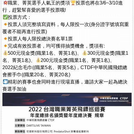
職業、菁英選手人氣王的獎項
投票也將在3/6~3/10進
行，趕緊幫喜愛的選手投票哦!
投票方式：
投票人須完整填寫資料，每人限投一次(身分證字號填寫重
覆者不能再進行投票)
投票人每人限投總決賽名單1票
完成有效投票者，均可獲得抽獎機會，獎項有:
500元現金獎(職業1名、菁英1名)、
300元現金獎(職業1
名、菁英1名)、
200元現金獎(職業1名、菁英1名)、
2022紀念毛巾((職業5名、菁英5名)，CTDF中華民國飛鏢總
會擦手巾((職業20名、菁英20名)
精彩的賽事也會同時進行現場直播，邀請大家一起為總決
賽選手加油