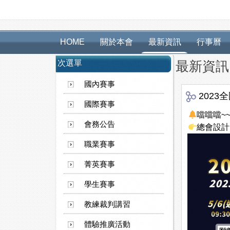
HOME
關於本會
最新資訊
行事曆
次選單
最新資訊
國內賽事
2023
國際賽事
噹噹噹~
會務公告
總會設計
職業賽事
菁英賽事
學生賽事
教練裁判講習
體驗推廣活動