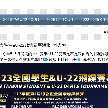
2026 TW U22 TOUR
2026 CT TOUR
2022-2025巡
全國學生&U-22飛鏢賽事海報_懶人包
~~今年5~6月滿滿的學生賽事&U-22賽事是不是讓你看的眼花撩
了一張懶人包賽事海報哦
~趕緊下載到手機
~這樣就可以隨