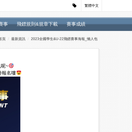
繁體中文
迴賽事
飛鏢規則&規章下載
賽事成績
首頁
最新資訊
2023全國學生&U-22飛鏢賽事海報_懶人包
亂呢~
時報名嘍