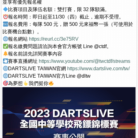
並享有優先報名權
比賽項目及隊伍名額：雙打賽，限 32 隊額滿。
報名時間：即日起至11/30（四）截止，逾期不受理。
報名費用：每隊 500 元，贈 500 元來福幣一張（可使用於
比賽機台點數）。
報名網站
https://reurl.cc/3e75RV
報名繳費問題請洽詢本會官方帳號 Line @ctdf。
報名前請先詳閱賽事內容
賽事直播網址
https://www.youtube.com/@twctdf/streams
DARTSLIVE TAIWAN官網
https://www.dartslive.com/tw/
DARTSLIVE TAIWAN官方Line @dltw
為夢想
我們挺你