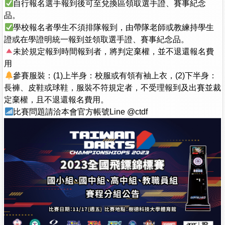
自行報名選手報到後可至兌換區領取選手證、賽事紀念
品。
學校報名者學生不須排隊報到，由帶隊老師或教練持學生
證或在學證明統一報到並領取選手證、賽事紀念品。
未於規定報到時間報到者，將判定棄權，並不退還報名費
用
參賽服裝：(1)上半身：校服或有領有袖上衣，(2)下半身：
長褲、皮鞋或球鞋，服裝不符規定者，不受理報到及出賽並裁
定棄權，且不退還報名費用。
比賽問題請洽本會官方帳號Line @ctdf