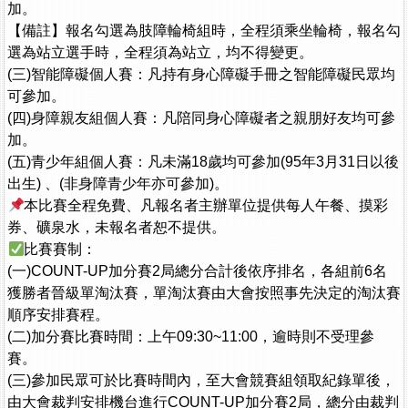
加。
【備註】報名勾選為肢障輪椅組時，全程須乘坐輪椅，報名勾
選為站立選手時，全程須為站立，均不得變更。
(三)智能障礙個人賽：凡持有身心障礙手冊之智能障礙民眾均
可參加。
(四)身障親友組個人賽：凡陪同身心障礙者之親朋好友均可參
加。
(五)青少年組個人賽：凡未滿18歲均可參加(95年3月31日以後
出生) 、(非身障青少年亦可參加)。
本比賽全程免費、凡報名者主辦單位提供每人午餐、摸彩
券、礦泉水，未報名者恕不提供。
比賽賽制：
(一)COUNT-UP加分賽2局總分合計後依序排名，各組前6名
獲勝者晉級單淘汰賽，單淘汰賽由大會按照事先決定的淘汰賽
順序安排賽程。
(二)加分賽比賽時間：上午09:30~11:00，逾時則不受理參
賽。
(三)參加民眾可於比賽時間內，至大會競賽組領取紀錄單後，
由大會裁判安排機台進行COUNT-UP加分賽2局，總分由裁判