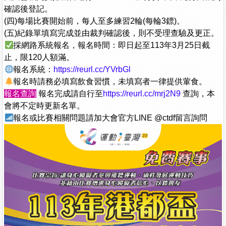
確認後登記。
(四)每場比賽開始前，每人至多練習2輪(每輪3鏢)。
(五)紀錄單填寫完成並由裁判確認後，則不受理查驗及更正。
採網路系統報名，報名時間：即日起至113年3月25日截
止，限120人額滿。
報名系統：
https://reurl.cc/YVrbGl
報名時請務必填寫飲食習慣，未填寫者一律提供葷食。
報名查詢
報名完成請自行至
https://reurl.cc/mrj2N9
查詢，本
會將不定時更新名單。
報名或比賽相關問題請加大會官方LINE @ctdf留言詢問