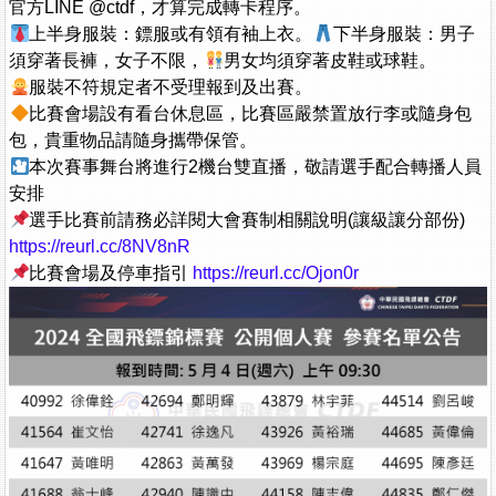
官方LINE @ctdf，才算完成轉卡程序。
上半身服裝：鏢服或有領有袖上衣。
下半身服裝：男子
須穿著長褲，女子不限，
男女均須穿著皮鞋或球鞋。
服裝不符規定者不受理報到及出賽。
比賽會場設有看台休息區，比賽區嚴禁置放行李或隨身包
包，貴重物品請隨身攜帶保管。
本次賽事舞台將進行2機台雙直播，敬請選手配合轉播人員
安排
選手比賽前請務必詳閱大會賽制相關說明(讓級讓分部份)
https://reurl.cc/8NV8nR
比賽會場及停車指引
https://reurl.cc/Ojon0r