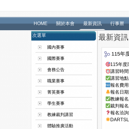
HOME
關於本會
最新資訊
行事曆
次選單
最新資訊
國內賽事
115
國際賽事
115年
會務公告
講習時間：
講習地點
職業賽事
報名費用
菁英賽事
報名日期
教練報
學生賽事
裁判報
報名洽詢官方
教練裁判講習
DARTS
體驗推廣活動