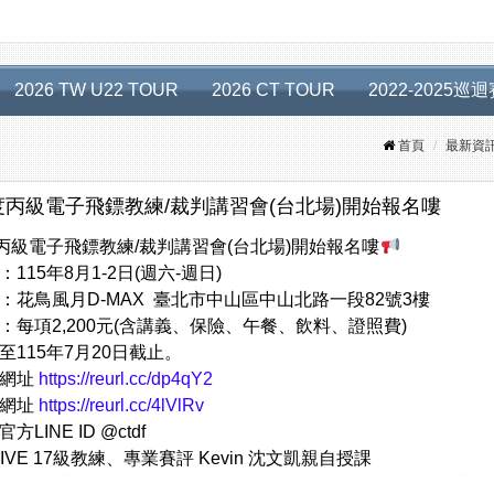
2026 TW U22 TOUR
2026 CT TOUR
2022-2025巡
首頁
最新資
年度丙級電子飛鏢教練/裁判講習會(台北場)開始報名嘍
度丙級電子飛鏢教練/裁判講習會(台北場)開始報名嘍
115年8月1-2日(週六-週日)
：花鳥風月D-MAX 臺北市中山區中山北路一段82號3樓
：每項2,200元(含講義、保險、午餐、飲料、證照費)
至115年7月20日截止。
名網址
https://reurl.cc/dp4qY2
名網址
https://reurl.cc/4lVlRv
LINE ID @ctdf
LIVE 17級教練、專業賽評 Kevin 沈文凱親自授課