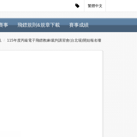
繁體中文
迴賽事
飛鏢規則&規章下載
賽事成績
訊
115年度丙級電子飛鏢教練/裁判講習會(台北場)開始報名嘍