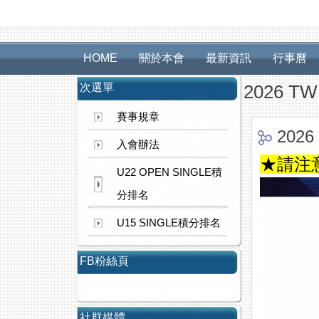
HOME
關於本會
最新資訊
行事曆
次選單
2026 TW
賽事規章
2026
入會辦法
★請注
U22 OPEN SINGLE積
分排名
U15 SINGLE積分排名
FB粉絲頁
社群媒體